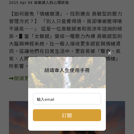
2025 Apr 08
高敏感人的心理狀態
【如何避免「情緒崩潰」，找到適合 高敏型的壓力
管理方式？】 「別人只是覺得煩，我卻像被壓得喘
不過氣……」 這是一位高敏感者和我流年諮詢的傾
訴。 ​ ▋當「太敏感」變成一種壓力內爆 高敏感型的
大腦與神經系統，比一般人接收更多感官與情緒資
訊。這讓他們在日常生活中，更容易被「聲音、氣
氛、人際互動、責任感、甚至空氣中微妙的情緒」
所影響。
胡靖韋人生使用手冊
閱讀更多
訂閱