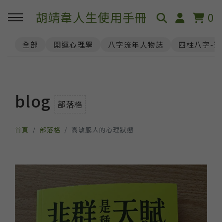
胡靖韋人生使用手冊
0
全部
開運心理學
八字流年人物誌
四柱八字-
blog
部落格
首頁
部落格
高敏感人的心理狀態