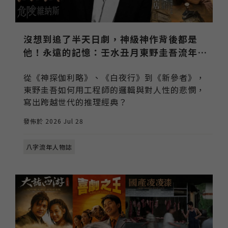
沒想到追了半天日劇，神級神作背後都是
他！永遠的記憶：壬水丑月東野圭吾流年命
盤與人物誌
從《神探伽利略》、《白夜行》到《新參者》，
東野圭吾如何用工程師的邏輯與對人性的悲憫，
寫出跨越世代的推理經典？
發佈於 2026 Jul 28
八字流年人物誌