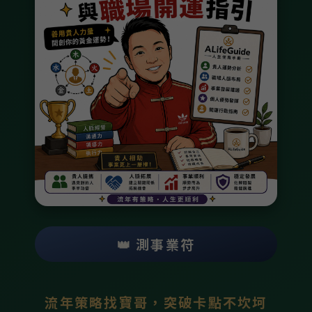
👑 測事業符
流年策略找寶哥，突破卡點不坎坷