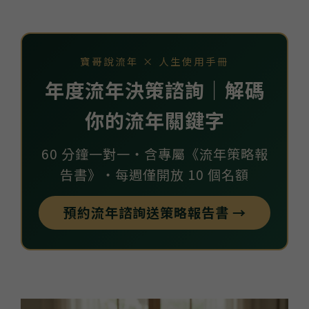
寶哥說流年 × 人生使用手冊
年度流年決策諮詢｜解碼
你的流年關鍵字
60 分鐘一對一・含專屬《流年策略報
告書》・每週僅開放 10 個名額
預約流年諮詢送策略報告書 →