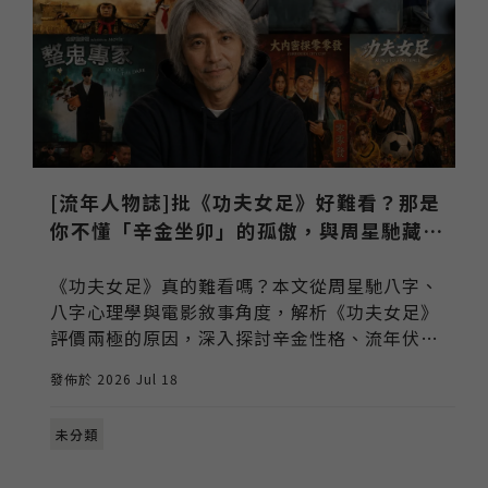
[流年人物誌]批《功夫女足》好難看？那是
你不懂「辛金坐卯」的孤傲，與周星馳藏了
20 年的告別
《功夫女足》真的難看嗎？本文從周星馳八字、
八字心理學與電影敘事角度，解析《功夫女足》
評價兩極的原因，深入探討辛金性格、流年伏
吟、電影彩蛋與藏了20年的告別，重新理解周星
發佈於 2026 Jul 18
馳想傳達的人生與和解。
未分類