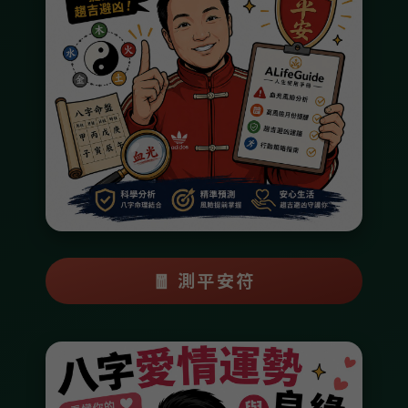
🧧 測平安符