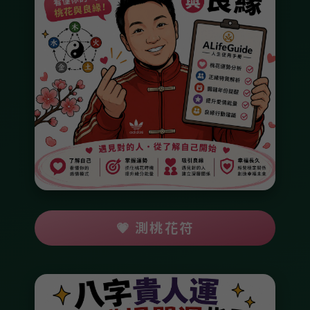
💗 測桃花符