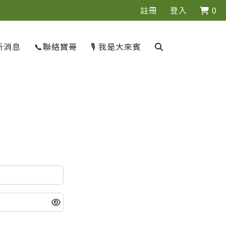
註冊
登入
0
新消息
📞聯絡寶哥
🎙️ 我是大來賓