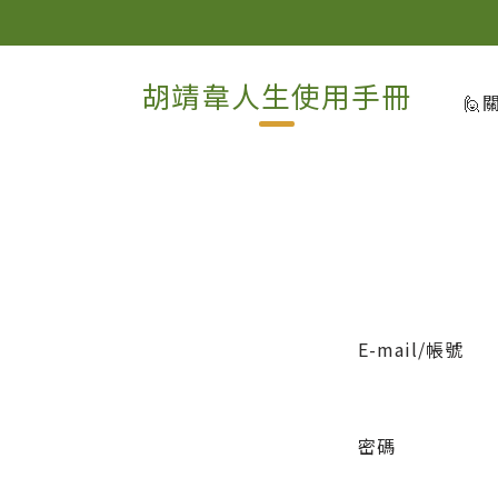
胡靖韋人生使用手冊
🙋
E-mail/帳號
密碼