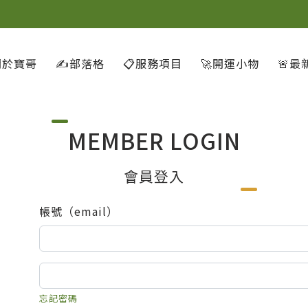
關於寶哥
✍️部落格
📋服務項目
🚀開運小物
🚨最
MEMBER LOGIN
會員登入
帳號（email）
忘記密碼