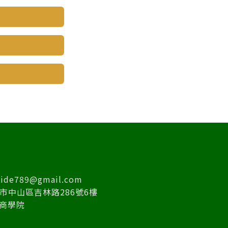
guide789@gmail.com
台北市中山區吉林路286號6樓
禾商學院